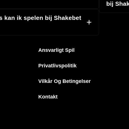
bij Sha
s kan ik spelen bij Shakebet
Ansvarligt Spil
Privatlivspolitik
Vilkår Og Betingelser
Kontakt