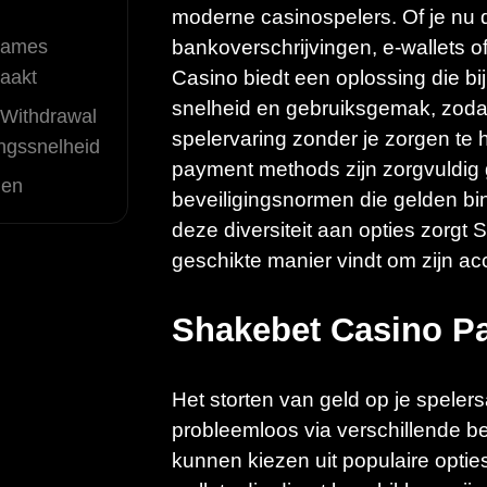
moderne casinospelers. Of je nu d
names
bankoverschrijvingen, e-wallets 
aakt
Casino biedt een oplossing die bij 
snelheid en gebruiksgemak, zodat 
 Withdrawal
spelervaring zonder je zorgen te 
ngssnelheid
payment methods zijn zorgvuldig
gen
beveiligingsnormen die gelden bi
deze diversiteit aan opties zorgt
geschikte manier vindt om zijn ac
Shakebet Casino P
Het storten van geld op je speler
probleemloos via verschillende b
kunnen kiezen uit populaire optie