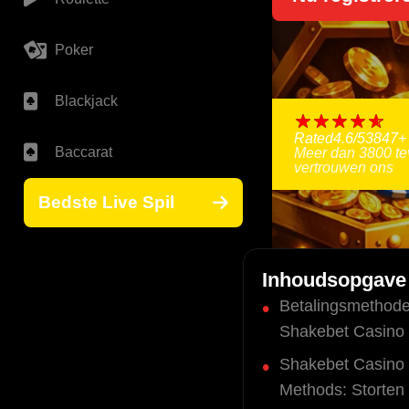
Poker
Blackjack
Rated
4.6
/
5
3847
+
Baccarat
Meer dan 3800 te
vertrouwen ons
Bedste Live Spil
Inhoudsopgave
Betalingsmethode
Shakebet Casino
Shakebet Casino
Methods: Storten