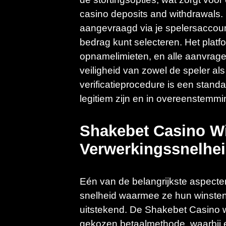
casino deposits and withdrawals
aangevraagd via je spelersaccoun
bedrag kunt selecteren. Het plat
opnamelimieten, en alle aanvrag
veiligheid van zowel de speler al
verificatieprocedure is een standa
legitiem zijn en in overeenstemm
Shakebet Casino W
Verwerkingssnelhe
Eén van de belangrijkste aspecte
snelheid waarmee ze hun winsten
uitstekend. De Shakebet Casino wi
gekozen betaalmethode, waarbij e