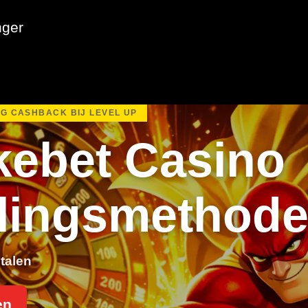
nger
G CASHBACK BIJ LEVEL UP
kebet Casino
alingsmethod
etalen
en