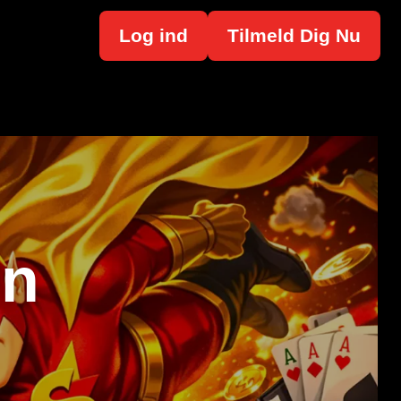
Log ind
Tilmeld Dig Nu
en