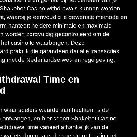
. Shakebet Casino withdrawals kunnen worden
t, waarbij je eenvoudig je gewenste methode en
form hanteert heldere minimale en maximale
en worden zorgvuldig gecontroleerd om de
s het casino te waarborgen. Deze
ard praktijk die garandeert dat alle transacties
ing met de Nederlandse wet- en regelgeving.
ithdrawal Time en
id
n waar spelers waarde aan hechten, is de
 ontvangen, en hier scoort Shakebet Casino
thdrawal time varieert afhankelijk van de
-wallets doorgaans de snelste optie zijn met