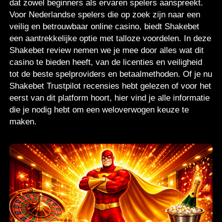
dat zowel beginners als ervaren spelers aanspreekt.
Voor Nederlandse spelers die op zoek zijn naar een
veilig en betrouwbaar online casino, biedt Shakebet
een aantrekkelijke optie met talloze voordelen. In deze
Shakebet review nemen we je mee door alles wat dit
casino te bieden heeft, van de licenties en veiligheid
tot de beste spelproviders en betaalmethoden. Of je nu
Shakebet Trustpilot recensies hebt gelezen of voor het
eerst van dit platform hoort, hier vind je alle informatie
die je nodig hebt om een weloverwogen keuze te
maken.