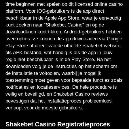
time beginnen met spelen op dit licensed online casino
platform. Voor iOS-gebruikers is de app direct
beschikbaar in de Apple App Store, waar je eenvoudig
kunt zoeken naar “Shakebet Casino” en op de
downloadknop kunt tikken. Android-gebruikers hebben
twee opties: ze kunnen de app downloaden via Google
Play Store of direct van de officiële Shakebet website
als APK-bestand, wat handig is als de app in jouw
regio niet beschikbaar is in de Play Store. Na het
downloaden volg je de instructies op het scherm om
de installatie te voltooien, waarbij je mogelijk
toestemming moet geven voor bepaalde functies zoals
notificaties en locatieservices. De hele procedure is
veilig en beveiligd, en Shakebet Casino reviews
bevestigen dat het installatieproces probleemloos
verloopt voor de meeste gebruikers.
Shakebet Casino Registratieproces