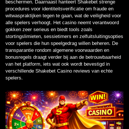
beschermen. Daarnaast hanteert Shakebet strenge
procedures voor identiteitsverificatie om fraude en
witwaspraktijken tegen te gaan, wat de veiligheid voor
alle spelers verhoogt. Het casino neemt verantwoord
gokken zeer serieus en biedt tools zoals
stortingslimieten, sessietimers en zelfuitsluitingsopties
voor spelers die hun speelgedrag willen beheren. De
transparantie rondom algemene voorwaarden en
bonusregels draagt verder bij aan de betrouwbaarheid
van het platform, iets wat ook wordt bevestigd in
verschillende Shakebet Casino reviews van echte
spelers.