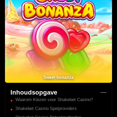
Play now
Sweet bonanza
Inhoudsopgave
Waarom Kiezen voor Shakebet Casino?
Shakebet Casino Spelproviders