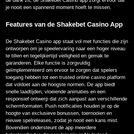
de bank zit, de Shakebet Casino app zorgt ervoor dat
je nooit een spannend moment hoeft te missen.
Features van de Shakebet Casino App
De Shakebet Casino app staat vol met functies die zijn
ontworpen om je speelervaring naar een hoger niveau
te tillen en tegelijkertijd veiligheid en gemak te
garanderen. Elke functie is zorgvuldig
geïmplementeerd om ervoor te zorgen dat spelers
toegang hebben tot een trusted online casino platform
dat voldoet aan de hoogste normen. De app biedt
snelle laadtijden, vloeiende animaties en een
responsief ontwerp dat zich aanpast aan verschillende
schermformaten. Push notificaties houden je op de
hoogte van exclusieve bonussen, toernooien en
nieuwe spelreleases, zodat je nooit een kans mist.
Bovendien ondersteunt de app meerdere