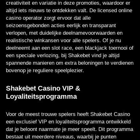
creativiteit en variatie in deze promoties, waardoor er
altijd iets nieuws te ontdekken valt. De licensed online
casino operator zorgt ervoor dat alle
seizoensgebonden acties eerlijk en transparant
verlopen, met duidelijke deelnamevoorwaarden en
realistische winkansen voor alle spelers. Of je nu
deelneemt aan een slot race, een blackjack toernooi of
een speciale verlozing, bij Shakebet vind je altijd
spannende manieren om extra beloningen te verdienen
bovenop je reguliere speelplezier.
Shakebet Casino VIP &
Loyaliteitsprogramma
Voor de meest trouwe spelers heeft Shakebet Casino
een exclusief VIP en loyaliteitsprogramma ontwikkeld
dat je beloont naarmate je meer speelt. Dit programma
bestaat uit meerdere niveaus, waarbij je punten