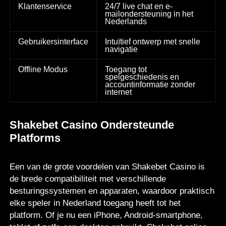
Klantenservice
24/7 live chat en e-
mailondersteuning in het
Nederlands
Gebruikersinterface
Intuïtief ontwerp met snelle
navigatie
Offline Modus
Toegang tot
spelgeschiedenis en
accountinformatie zonder
internet
Shakebet Casino Ondersteunde
Platforms
Een van de grote voordelen van Shakebet Casino is
de brede compatibiliteit met verschillende
besturingssystemen en apparaten, waardoor praktisch
elke speler in Nederland toegang heeft tot het
platform. Of je nu een iPhone, Android-smartphone,