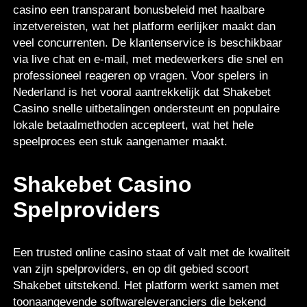
casino een transparant bonusbeleid met haalbare
inzetvereisten, wat het platform eerlijker maakt dan
veel concurrenten. De klantenservice is beschikbaar
via live chat en e-mail, met medewerkers die snel en
professioneel reageren op vragen. Voor spelers in
Nederland is het vooral aantrekkelijk dat Shakebet
Casino snelle uitbetalingen ondersteunt en populaire
lokale betaalmethoden accepteert, wat het hele
speelproces een stuk aangenamer maakt.
Shakebet Casino
Spelproviders
Een trusted online casino staat of valt met de kwaliteit
van zijn spelproviders, en op dit gebied scoort
Shakebet uitstekend. Het platform werkt samen met
toonaangevende softwareleveranciers die bekend