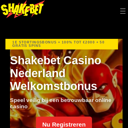
1E STORTINGSBONUS + 100% TOT €2000 + 50
GRATIS SPINS
Shakebet Casino
Nederland
Welkomstbonus
Speel veilig bij een betrouwbaar online
casino
Nu Registreren