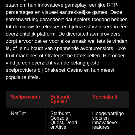
staan om hun innovatieve gameplay, eerlijke RTP-
percentages en visueel aantrekkelijke games. Deze
samenwerking garandeert dat spelers toegang hebben
tot de nieuwste releases en tijdloze klassiekers in één
overzichtelijk platform. De diversiteit aan providers
zorgt ervoor dat er voor elke smaak wel iets te vinden
is, of je nu houdt van spannende avonturenslots, luxe
fruit machines of strategische tafelspellen. Hieronder
vind je een overzicht van de belangrijkste
spelproviders bij Shakebet Casino en hun meest
populaire titels.
Spelprovider
Bekende
Specialiteit
Spellen
NetEnt
Starburst,
Hoogwaardige
Gonzo’s
slots en
Quest, Dead
innovatieve
or Alive
features