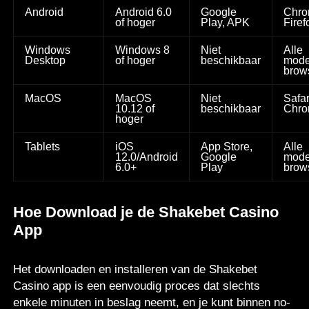
Android
Android 6.0
Google
Chro
of hoger
Play, APK
Firef
Windows
Windows 8
Niet
Alle
Desktop
of hoger
beschikbaar
mode
brow
MacOS
MacOS
Niet
Safar
10.12 of
beschikbaar
Chr
hoger
Tablets
iOS
App Store,
Alle
12.0/Android
Google
mode
6.0+
Play
brow
Hoe Download je de Shakebet Casino
App
Het downloaden en installeren van de Shakebet
Casino app is een eenvoudig proces dat slechts
enkele minuten in beslag neemt, en je kunt binnen no-