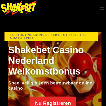
1E STORTINGSBONUS + 100% TOT €2000 + 50
GRATIS SPINS
Shakebet Casino
Nederland
Welkomstbonus
Speel veilig bij een betrouwbaar online
casino
Nu Registreren