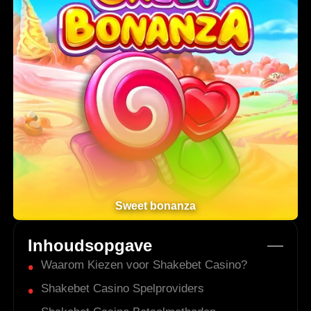
Play now
Sweet bonanza
Inhoudsopgave
Waarom Kiezen voor Shakebet Casino?
Shakebet Casino Spelproviders