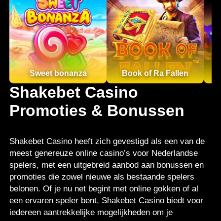
Play now
Play now
Sweet bonanza
Book of Ra Fallen
Shakebet Casino
Promoties & Bonussen
Shakebet Casino heeft zich gevestigd als een van de
meest genereuze online casino’s voor Nederlandse
spelers, met een uitgebreid aanbod aan bonussen en
promoties die zowel nieuwe als bestaande spelers
belonen. Of je nu net begint met online gokken of al
een ervaren speler bent, Shakebet Casino biedt voor
iedereen aantrekkelijke mogelijkheden om je