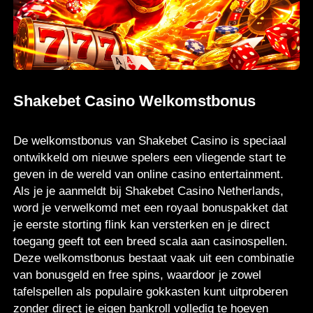
Shakebet Casino Welkomstbonus
De welkomstbonus van Shakebet Casino is speciaal
ontwikkeld om nieuwe spelers een vliegende start te
geven in de wereld van online casino entertainment.
Als je je aanmeldt bij Shakebet Casino Netherlands,
word je verwelkomd met een royaal bonuspakket dat
je eerste storting flink kan versterken en je direct
toegang geeft tot een breed scala aan casinospellen.
Deze welkomstbonus bestaat vaak uit een combinatie
van bonusgeld en free spins, waardoor je zowel
tafelspellen als populaire gokkasten kunt uitproberen
zonder direct je eigen bankroll volledig te hoeven