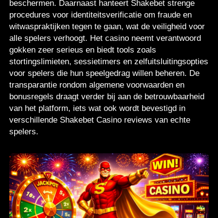
beschermen. Daarnaast hanteert Shakebet strenge
procedures voor identiteitsverificatie om fraude en
witwaspraktijken tegen te gaan, wat de veiligheid voor
alle spelers verhoogt. Het casino neemt verantwoord
gokken zeer serieus en biedt tools zoals
stortingslimieten, sessietimers en zelfuitsluitingsopties
voor spelers die hun speelgedrag willen beheren. De
transparantie rondom algemene voorwaarden en
bonusregels draagt verder bij aan de betrouwbaarheid
van het platform, iets wat ook wordt bevestigd in
verschillende Shakebet Casino reviews van echte
spelers.