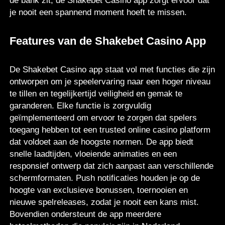
de bank zit, de Shakebet Casino app zorgt ervoor dat
je nooit een spannend moment hoeft te missen.
Features van de Shakebet Casino App
De Shakebet Casino app staat vol met functies die zijn
ontworpen om je speelervaring naar een hoger niveau
te tillen en tegelijkertijd veiligheid en gemak te
garanderen. Elke functie is zorgvuldig
geïmplementeerd om ervoor te zorgen dat spelers
toegang hebben tot een trusted online casino platform
dat voldoet aan de hoogste normen. De app biedt
snelle laadtijden, vloeiende animaties en een
responsief ontwerp dat zich aanpast aan verschillende
schermformaten. Push notificaties houden je op de
hoogte van exclusieve bonussen, toernooien en
nieuwe spelreleases, zodat je nooit een kans mist.
Bovendien ondersteunt de app meerdere