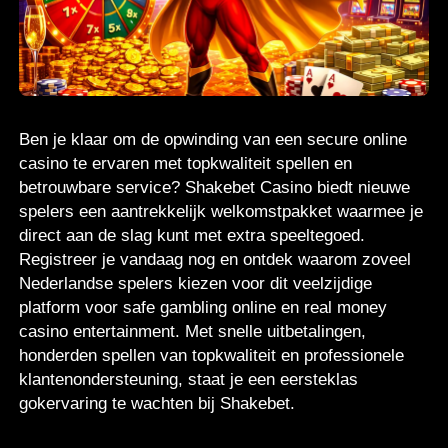
Ben je klaar om de opwinding van een secure online
casino te ervaren met topkwaliteit spellen en
betrouwbare service? Shakebet Casino biedt nieuwe
spelers een aantrekkelijk welkomstpakket waarmee je
direct aan de slag kunt met extra speeltegoed.
Registreer je vandaag nog en ontdek waarom zoveel
Nederlandse spelers kiezen voor dit veelzijdige
platform voor safe gambling online en real money
casino entertainment. Met snelle uitbetalingen,
honderden spellen van topkwaliteit en professionele
klantenondersteuning, staat je een eersteklas
gokervaring te wachten bij Shakebet.