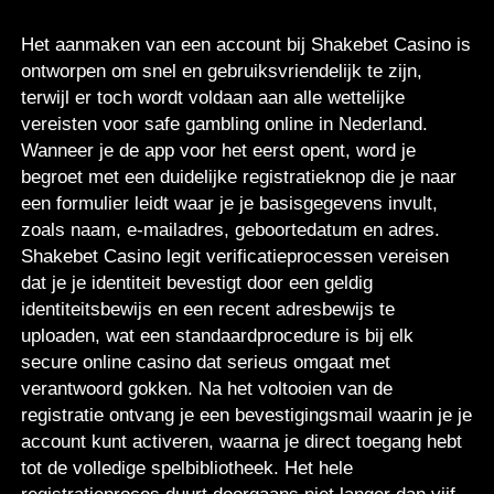
Het aanmaken van een account bij Shakebet Casino is
ontworpen om snel en gebruiksvriendelijk te zijn,
terwijl er toch wordt voldaan aan alle wettelijke
vereisten voor safe gambling online in Nederland.
Wanneer je de app voor het eerst opent, word je
begroet met een duidelijke registratieknop die je naar
een formulier leidt waar je je basisgegevens invult,
zoals naam, e-mailadres, geboortedatum en adres.
Shakebet Casino legit verificatieprocessen vereisen
dat je je identiteit bevestigt door een geldig
identiteitsbewijs en een recent adresbewijs te
uploaden, wat een standaardprocedure is bij elk
secure online casino dat serieus omgaat met
verantwoord gokken. Na het voltooien van de
registratie ontvang je een bevestigingsmail waarin je je
account kunt activeren, waarna je direct toegang hebt
tot de volledige spelbibliotheek. Het hele