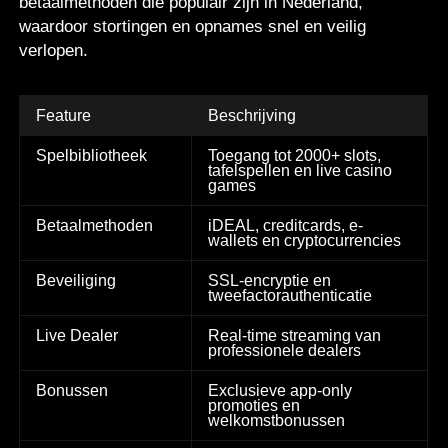
betaalmethoden die populair zijn in Nederland,
waardoor stortingen en opnames snel en veilig
verlopen.
Feature
Beschrijving
Spelbibliotheek
Toegang tot 2000+ slots,
tafelspellen en live casino
games
Betaalmethoden
iDEAL, creditcards, e-
wallets en cryptocurrencies
Beveiliging
SSL-encryptie en
tweefactorauthenticatie
Live Dealer
Real-time streaming van
professionele dealers
Bonussen
Exclusieve app-only
promoties en
welkomstbonussen