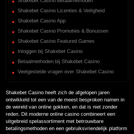
Shakebet Casino Betaalmethoden
Shakebet Casino Licenties & Veiligheid
Shakebet Casino App
Shakebet Casino Promoties & Bonussen
Shakebet Casino Featured Games
Inloggen bij Shakebet Casino
Betaalmethoden bij Shakebet Casino
Veelgestelde vragen over Shakebet Casino
Shakebet Casino heeft zich de afgelopen jaren
ontwikkeld tot een van de meest besproken namen in
de wereld van online gokken, en dat is niet zonder
reden. Dit moderne online casino combineert een
uitgebreid spelassortiment met betrouwbare
betalingsmethoden en een gebruiksvriendelijk platform