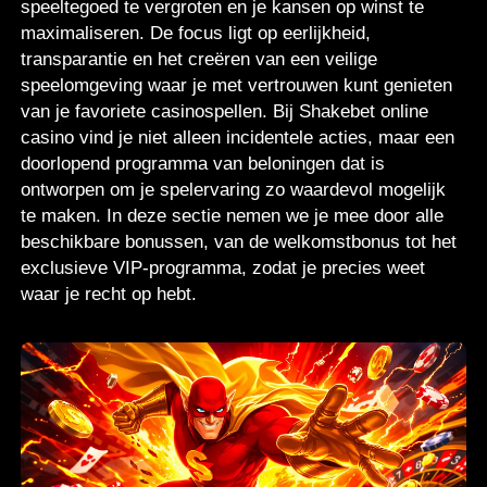
speeltegoed te vergroten en je kansen op winst te
maximaliseren. De focus ligt op eerlijkheid,
transparantie en het creëren van een veilige
speelomgeving waar je met vertrouwen kunt genieten
van je favoriete casinospellen. Bij Shakebet online
casino vind je niet alleen incidentele acties, maar een
doorlopend programma van beloningen dat is
ontworpen om je spelervaring zo waardevol mogelijk
te maken. In deze sectie nemen we je mee door alle
beschikbare bonussen, van de welkomstbonus tot het
exclusieve VIP-programma, zodat je precies weet
waar je recht op hebt.