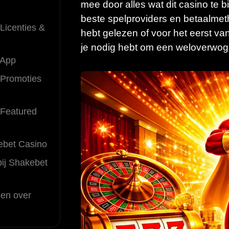
mee door alles wat dit casino te bi
beste spelproviders en betaalmet
Licenties &
hebt gelezen of voor het eerst van d
je nodig hebt om een weloverwo
 App
 Promoties
 Featured
kebet Casino
ij Shakebet
gen over