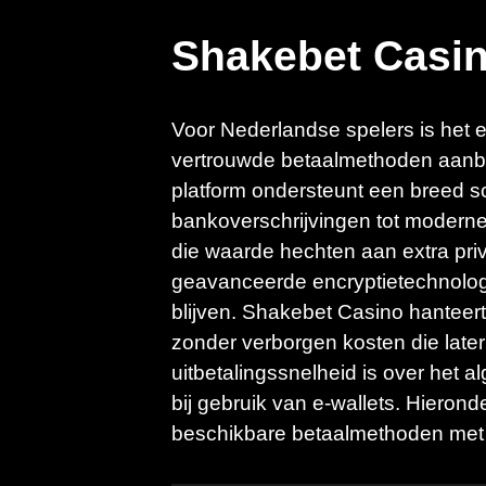
Shakebet Casi
Voor Nederlandse spelers is het 
vertrouwde betaalmethoden aanbie
platform ondersteunt een breed sc
bankoverschrijvingen tot moderne 
die waarde hechten aan extra pri
geavanceerde encryptietechnologie
blijven. Shakebet Casino hanteert
zonder verborgen kosten die late
uitbetalingssnelheid is over het a
bij gebruik van e-wallets. Hierond
beschikbare betaalmethoden met 