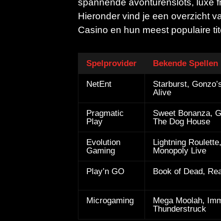
spannende avonturenslots, luxe fr
Hieronder vind je een overzicht v
Casino en hun meest populaire tit
Spelprovider
Bekende Spellen
NetEnt
Starburst, Gonzo’
Alive
Pragmatic
Sweet Bonanza, G
Play
The Dog House
Evolution
Lightning Roulette
Gaming
Monopoly Live
Play’n GO
Book of Dead, Rea
Microgaming
Mega Moolah, Imm
Thunderstruck