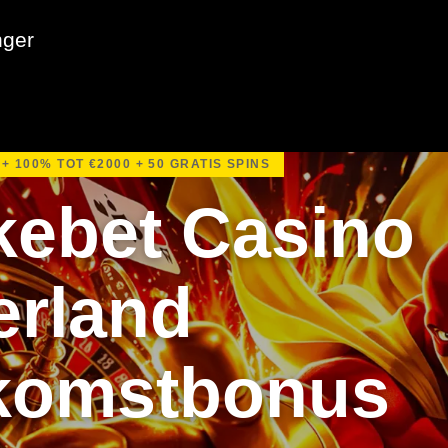
nger
 100% TOT €2000 + 50 GRATIS SPINS
kebet Casino
erland
komstbonus