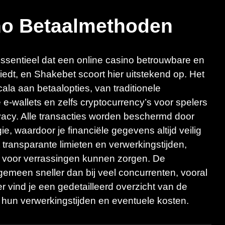
no Betaalmethoden
essentieel dat een online casino betrouwbare en
dt, en Shakebet scoort hier uitstekend op. Het
ala aan betaalopties, van traditionele
e-wallets en zelfs cryptocurrency’s voor spelers
vacy. Alle transacties worden beschermd door
, waardoor je financiële gegevens altijd veilig
 transparante limieten en verwerkingstijden,
r voor verrassingen kunnen zorgen. De
lgemeen sneller dan bij veel concurrenten, vooral
er vind je een gedetailleerd overzicht van de
hun verwerkingstijden en eventuele kosten.