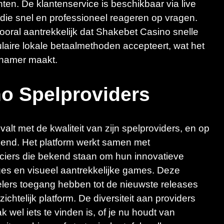
nten. De klantenservice is beschikbaar via live
die snel en professioneel reageren op vragen.
vooral aantrekkelijk dat Shakebet Casino snelle
laire lokale betaalmethoden accepteert, wat het
enamer maakt.
o Spelproviders
valt met de kwaliteit van zijn spelproviders, en op
ekend. Het platform werkt samen met
iers die bekend staan om hun innovatieve
es en visueel aantrekkelijke games. Deze
lers toegang hebben tot de nieuwste releases
zichtelijk platform. De diversiteit aan providers
k wel iets te vinden is, of je nu houdt van